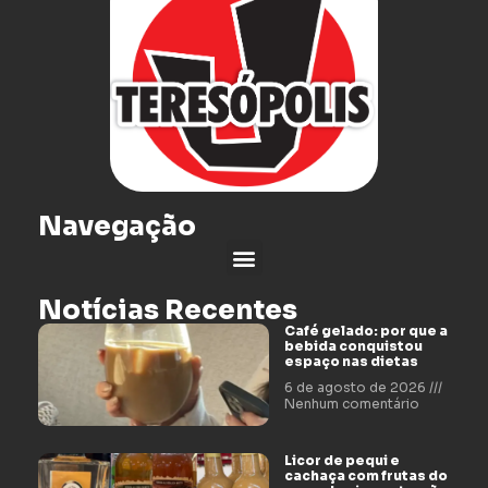
Navegação
Notícias Recentes
Café gelado: por que a
bebida conquistou
espaço nas dietas
6 de agosto de 2026
Nenhum comentário
Licor de pequi e
cachaça com frutas do