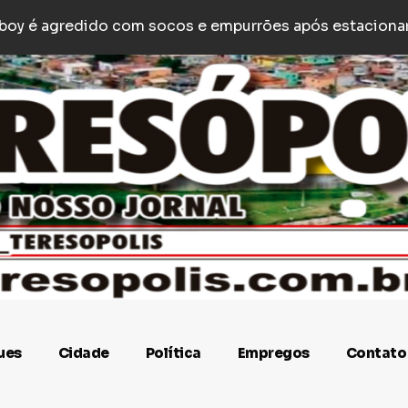
é encontrado morto no bairro Santo Antônio, em BH, a
 ar
ues
Cidade
Política
Empregos
Contato