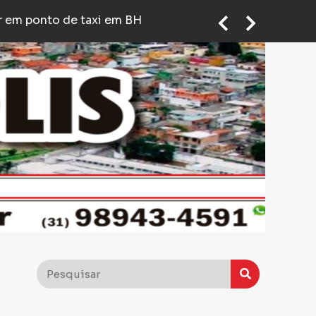
pós briga em posto de gasolina
Quatro homens são presos e um é morto durante operação contra grupo que roubava casas de luxo