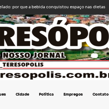
e p
y é agredido com socos e empurrões após estacionar
ues
Cidade
Política
Empregos
Contato