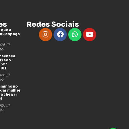
es
Redes Sociais
 que a
tou espaço
2026
io
 cachaça
errado
 35ª
 BH
2026
io
aminho no
udar mulher
 a chegar
BH
2026
io