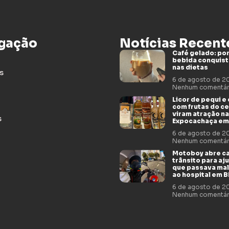
gação
Notícias Recent
Café gelado: por
bebida conquis
nas dietas
s
6 de agosto de 
Nenhum comentár
Licor de pequi e
com frutas do c
viram atração na
s
Expocachaça em
6 de agosto de 
Nenhum comentár
Motoboy abre c
trânsito para aj
que passava mal
ao hospital em 
6 de agosto de 
Nenhum comentár