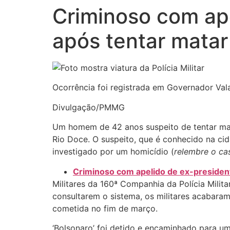
Criminoso com ape
após tentar mat
Ocorrência foi registrada em Governador Val
Divulgação/PMMG
Um homem de 42 anos suspeito de tentar mat
Rio Doce. O suspeito, que é conhecido na ci
investigado por um homicídio (
relembre o ca
Criminoso com apelido de ex-preside
Militares da 160ª Companhia da Polícia Mili
consultarem o sistema, os militares acabara
cometida no fim de março.
‘Bolsonaro’ foi detido e encaminhado para uma