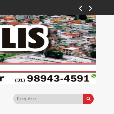
 em ponto de taxi em BH
Motoboy abre caminho no trânsito para ajudar mulher que passava mal a chegar ao hospital em BH