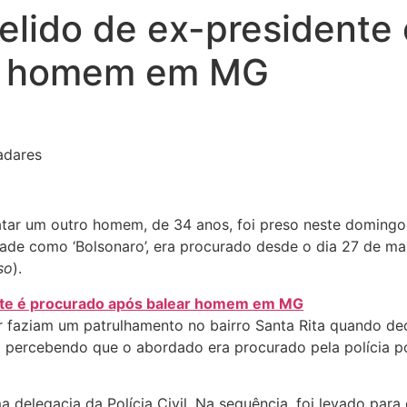
lido de ex-presidente 
ar homem em MG
adares
ar um outro homem, de 34 anos, foi preso neste domingo 
dade como ‘Bolsonaro’, era procurado desde o dia 27 de m
so
).
nte é procurado após balear homem em MG
tar faziam um patrulhamento no bairro Santa Rita quando 
m percebendo que o abordado era procurado pela polícia p
 delegacia da Polícia Civil. Na sequência, foi levado para 