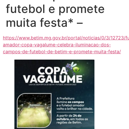
futebol e promete
muita festa* –
https://www.betim.mg.gov.br/portal/noticias/0/3/12723/f
amador-copa-vagalume-celebra-iluminacao-dos-
campos-de-futebol-de-betim-e-promete-muita-festa/