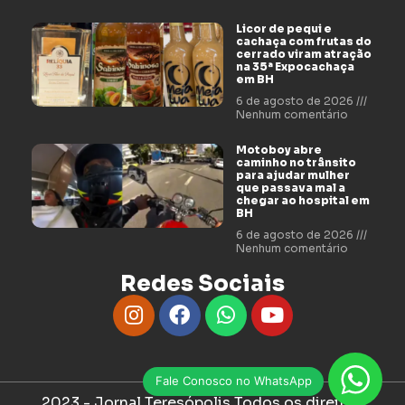
Licor de pequi e
cachaça com frutas do
cerrado viram atração
na 35ª Expocachaça
em BH
6 de agosto de 2026
Nenhum comentário
Motoboy abre
caminho no trânsito
para ajudar mulher
que passava mal a
chegar ao hospital em
BH
6 de agosto de 2026
Nenhum comentário
Redes Sociais
Fale Conosco no WhatsApp
2023 - Jornal Teresópolis Todos os direitos