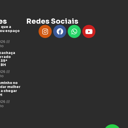
es
Redes Sociais
 que a
tou espaço
2026
io
 cachaça
errado
 35ª
 BH
2026
io
aminho no
udar mulher
 a chegar
BH
2026
io