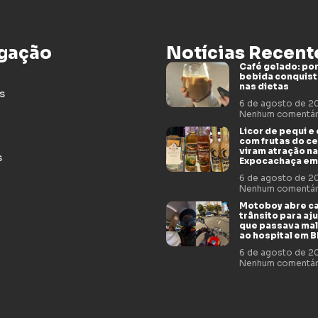
gação
Notícias Recent
Café gelado: por
bebida conquis
nas dietas
s
6 de agosto de 
Nenhum comentár
Licor de pequi e
com frutas do c
viram atração na
s
Expocachaça em
6 de agosto de 
Nenhum comentár
Motoboy abre c
trânsito para aj
que passava mal
ao hospital em 
6 de agosto de 
Nenhum comentár