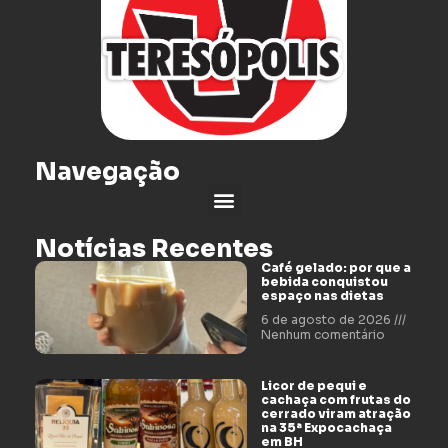
Navegação
Notícias Recentes
Café gelado: por que a
bebida conquistou
espaço nas dietas
6 de agosto de 2026
Nenhum comentário
Licor de pequi e
cachaça com frutas do
cerrado viram atração
na 35ª Expocachaça
em BH