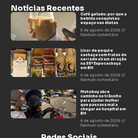
Notícias Recentes
Café gelado: por que a
bebida conquistou
espaço nas dietas
6 de agosto de 2026
Nenhum comentário
Licor de pequi e
cachaça com frutas do
cerrado viram atração
na 35ª Expocachaça
em BH
6 de agosto de 2026
Nenhum comentário
Motoboy abre
caminho no trânsito
para ajudar mulher
que passava mal a
chegar ao hospital em
BH
6 de agosto de 2026
Nenhum comentário
Redes Sociais