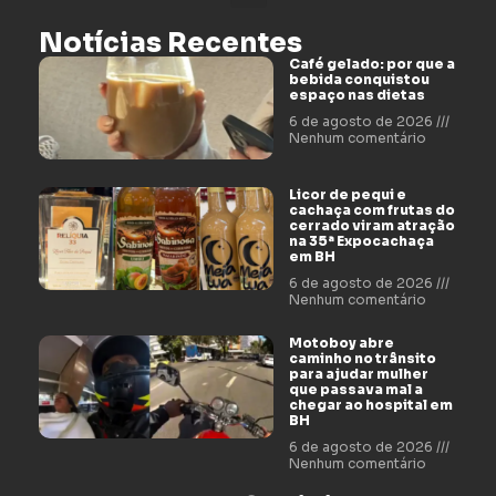
Notícias Recentes
Café gelado: por que a
bebida conquistou
espaço nas dietas
6 de agosto de 2026
Nenhum comentário
Licor de pequi e
cachaça com frutas do
cerrado viram atração
na 35ª Expocachaça
em BH
6 de agosto de 2026
Nenhum comentário
Motoboy abre
caminho no trânsito
para ajudar mulher
que passava mal a
chegar ao hospital em
BH
6 de agosto de 2026
Nenhum comentário