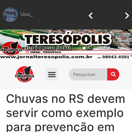
Uso excessivo
PM encontra armas, drogas e duas pessoas são detidas em churrasco da Galoucura
Oferta restrita mantém preços da lima ácida tahiti em alta
Chuvas no RS devem
servir como exemplo
para prevenção em