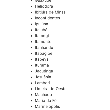
Guaxupé
Heliodora
Ibitiúra de Minas
Inconfidentes
Ipuiúna
Itajubá
Itamogi
Itamonte
Itanhandu
Itapagipe
Itapeva
Iturama
Jacutinga
Jesuânia
Lambari
Limeira do Oeste
Machado
Maria da Fé
Marmelópolis