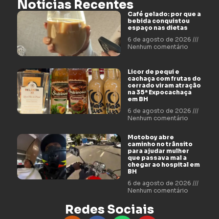
Notícias Recentes
Café gelado: por que a
bebida conquistou
espaço nas dietas
6 de agosto de 2026
Nenhum comentário
Licor de pequi e
cachaça com frutas do
cerrado viram atração
na 35ª Expocachaça
em BH
6 de agosto de 2026
Nenhum comentário
Motoboy abre
caminho no trânsito
para ajudar mulher
que passava mal a
chegar ao hospital em
BH
6 de agosto de 2026
Nenhum comentário
Redes Sociais