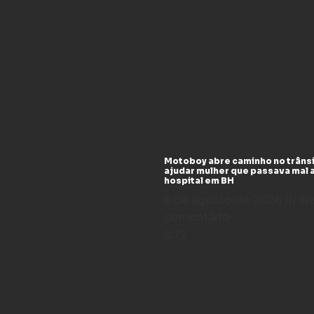
Motoboy abre caminho no trânsi
ajudar mulher que passava mal 
hospital em BH
6 de agosto de 2026
N
comentário