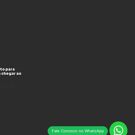
to para
a chegar ao
enhum
Fale Conosco no WhatsApp