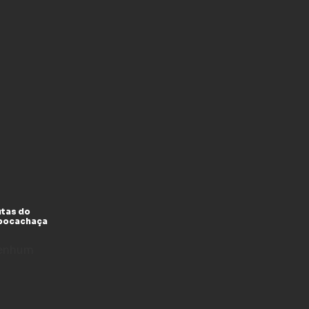
utas do
xpocachaça
enhum