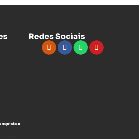
es
Redes Sociais
conquistou
enhum