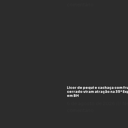
comentário
Licor de pequi e cachaça com fr
cerrado viram atração na 35ª E
em BH
6 de agosto de 2026
N
comentário