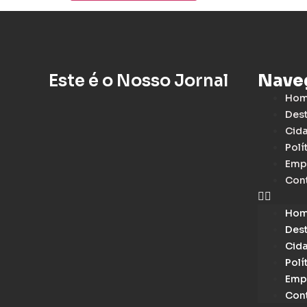
Este é o Nosso Jornal
Nave
Ho
Des
Cid
Polí
Emp
Con
Ho
Des
Cid
Polí
Emp
Con