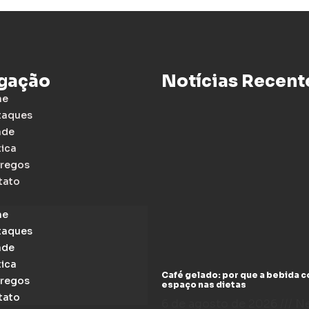
gação
Notícias Recent
me
taques
ade
tica
regos
tato
me
taques
ade
tica
Café gelado: por que a bebida 
regos
espaço nas dietas
tato
6 de agosto de 2026
N