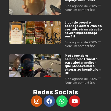
espaço nas dietas
6 de agosto de 2026
Nenhum comentário
Licor de pequi e
cachaça com frutas do
cerrado viram atração
na 35ª Expocachaça
em BH
6 de agosto de 2026
Nenhum comentário
Motoboy abre
caminho no trânsito
para ajudar mulher
que passava mal a
chegar ao hospital em
BH
6 de agosto de 2026
Nenhum comentário
Redes Sociais