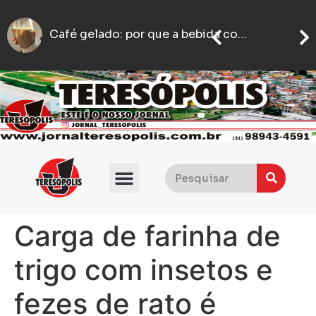
Lic
motoboy é agredido com socos e empurrões após estacionar em ponto de taxi em BH
Motoboy abre caminho no trânsito para ajudar mulher que passava mal a chegar ao hospital em BH
Carga de farinha de
trigo com insetos e
fezes de rato é