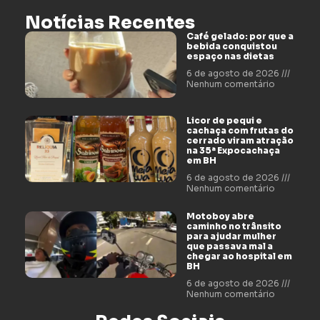
Notícias Recentes
Café gelado: por que a
bebida conquistou
espaço nas dietas
6 de agosto de 2026
Nenhum comentário
Licor de pequi e
cachaça com frutas do
cerrado viram atração
na 35ª Expocachaça
em BH
6 de agosto de 2026
Nenhum comentário
Motoboy abre
caminho no trânsito
para ajudar mulher
que passava mal a
chegar ao hospital em
BH
6 de agosto de 2026
Nenhum comentário