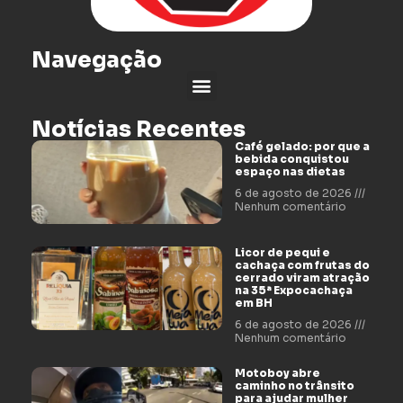
Navegação
Notícias Recentes
Café gelado: por que a
bebida conquistou
espaço nas dietas
6 de agosto de 2026
Nenhum comentário
Licor de pequi e
cachaça com frutas do
cerrado viram atração
na 35ª Expocachaça
em BH
6 de agosto de 2026
Nenhum comentário
Motoboy abre
caminho no trânsito
para ajudar mulher