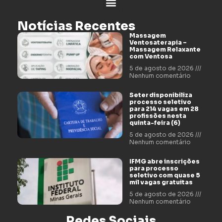
Notícias Recentes
Massagem
Ventosaterapia –
Massagem Relaxante
com Ventosa
5 de agosto de 2026
Nenhum comentário
Seter disponibiliza
processo seletivo
para 214 vagas em 28
profissões nesta
quinta-feira (6)
5 de agosto de 2026
Nenhum comentário
IFMG abre inscrições
para processo
seletivo com quase 5
mil vagas gratuitas
5 de agosto de 2026
Nenhum comentário
Redes Sociais