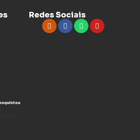
es
Redes Sociais
conquistou
enhum