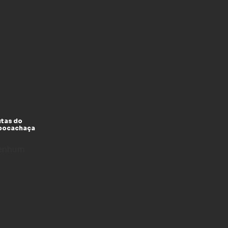
utas do
xpocachaça
enhum