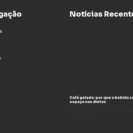
gação
Notícias Recent
s
s
Café gelado: por que a bebida 
espaço nas dietas
6 de agosto de 2026
N
comentário