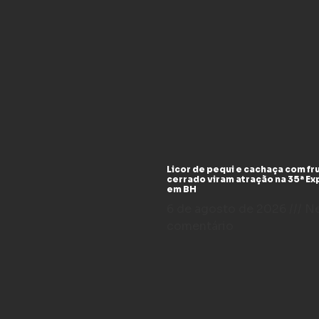
Licor de pequi e cachaça com fr
cerrado viram atração na 35ª E
em BH
6 de agosto de 2026
N
comentário