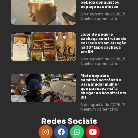
bebida conquistou
espaço nas dietas
6 de agosto de 2026
Nenhum comentário
Licor de pequi e
cachaça com frutas do
cerrado viram atração
na 35ª Expocachaça
em BH
6 de agosto de 2026
Nenhum comentário
Motoboy abre
caminho no trânsito
para ajudar mulher
que passava mal a
chegar ao hospital em
BH
6 de agosto de 2026
Nenhum comentário
Redes Sociais