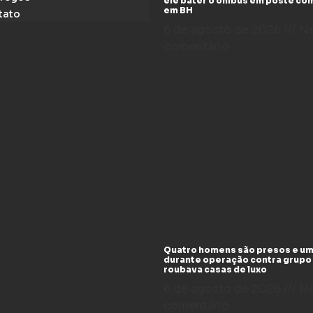
ele bater o ônibus em poste co
em BH
tato
6 de agosto de 2026
N
comentário
Quatro homens são presos e um
durante operação contra grupo
roubava casas de luxo
6 de agosto de 2026
N
comentário