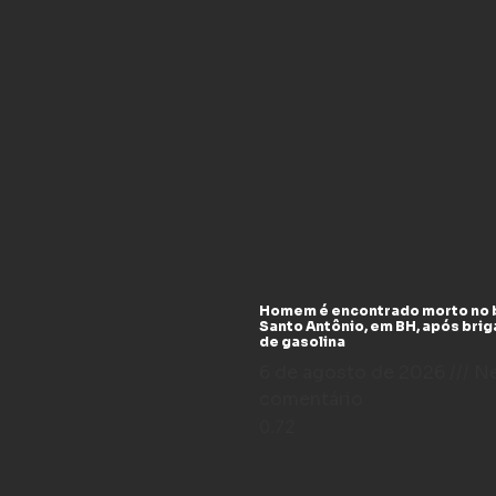
Homem é encontrado morto no 
Santo Antônio, em BH, após bri
de gasolina
6 de agosto de 2026
N
comentário