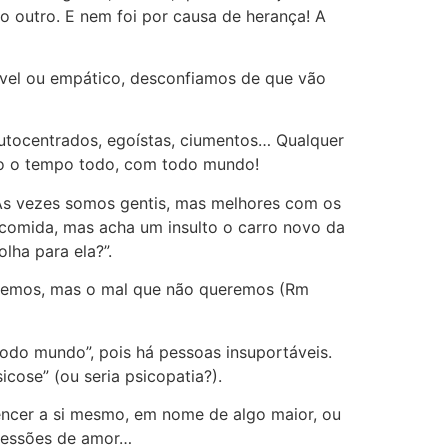
o outro. E nem foi por causa de herança! A
sível ou empático, desconfiamos de que vão
utocentrados, egoístas, ciumentos… Qualquer
ão o tempo todo, com todo mundo!
. Às vezes somos gentis, mas melhores com os
m comida, mas acha um insulto o carro novo da
lha para ela?”.
eremos, mas o mal que não queremos (Rm
odo mundo”, pois há pessoas insuportáveis.
cose” (ou seria psicopatia?).
encer a si mesmo, em nome de algo maior, ou
ressões de amor…