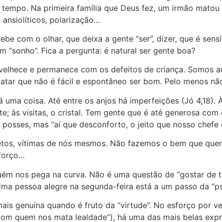
 tempo. Na primeira família que Deus fez, um irmão matou 
 ansiolíticos, polarização…
be com o olhar, que deixa a gente “ser”, dizer, que é sen
um “sonho”. Fica a pergunta: é natural ser gente boa?
nvelhece e permanece com os defeitos de criança. Somos a
tatar que não é fácil e espontâneo ser bom. Pelo menos n
á uma coisa. Até entre os anjos há imperfeições (Jó 4,18)
e; às visitas, o cristal. Tem gente que é até generosa co
posses, mas “aí que desconforto, o jeito que nosso chefe o
uietos, vítimas de nós mesmos. Não fazemos o bem que qu
sforço…
guém nos pega na curva. Não é uma questão de “gostar de t
ma pessoa alegre na segunda-feira está a um passo da “psi
ais genuína quando é fruto da “virtude”. No esforço por v
om quem nos mata lealdade”), há uma das mais belas exp