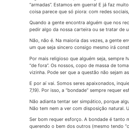
“armadas”. Estamos em guerra! E já faz muito
coisa parece que só piora: com redes sociais,
Quando a gente encontra alguém que nos rece
pedir algo da nossa carteira ou se tratar de 
Não, não é. Na maioria das vezes, a gente e
um que seja sincero consigo mesmo irá cons
Por mais religioso que alguém seja, sempre h
“de fora”. Os nossos, copo de massa de tomat
vizinha. Pode ser que a questão não sejam as 
E por aí vai. Somos seres apaixonados, inq
7,19). Por isso, a “bondade” sempre requer e
Não adianta tentar ser simpático, porque al
Não tem nem a ver com disposição natural. U
Ser bom requer esforço. A bondade é tanto m
querendo o bem dos outros (mesmo tendo “c