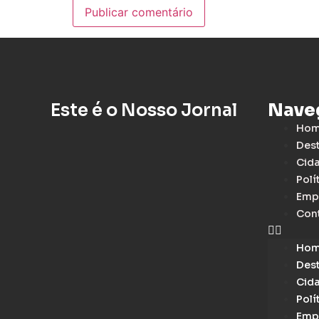
Este é o Nosso Jornal
Nave
Ho
Des
Cid
Polí
Emp
Con
Ho
Des
Cid
Polí
Emp