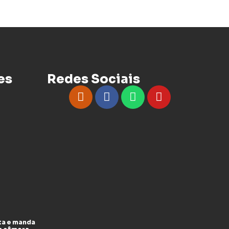
es
Redes Sociais
ta e manda