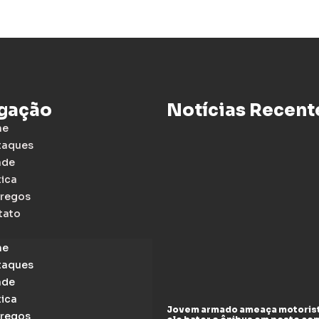
gação
Notícias Recent
me
taques
ade
tica
regos
tato
me
taques
ade
tica
Jovem armado ameaça motoris
regos