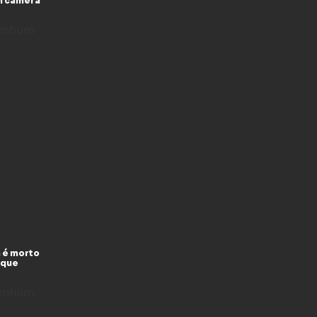
m câmera
enhum
 é morto
 que
enhum