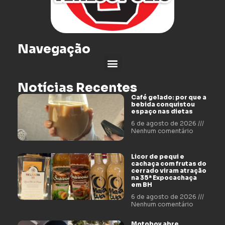
Navegação
Notícias Recentes
Café gelado: por que a
bebida conquistou
espaço nas dietas
6 de agosto de 2026
Nenhum comentário
Licor de pequi e
cachaça com frutas do
cerrado viram atração
na 35ª Expocachaça
em BH
6 de agosto de 2026
Nenhum comentário
Motoboy abre