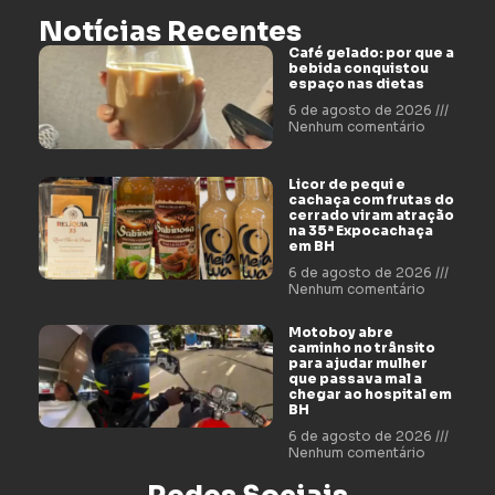
Notícias Recentes
Café gelado: por que a
bebida conquistou
espaço nas dietas
6 de agosto de 2026
Nenhum comentário
Licor de pequi e
cachaça com frutas do
cerrado viram atração
na 35ª Expocachaça
em BH
6 de agosto de 2026
Nenhum comentário
Motoboy abre
caminho no trânsito
para ajudar mulher
que passava mal a
chegar ao hospital em
BH
6 de agosto de 2026
Nenhum comentário