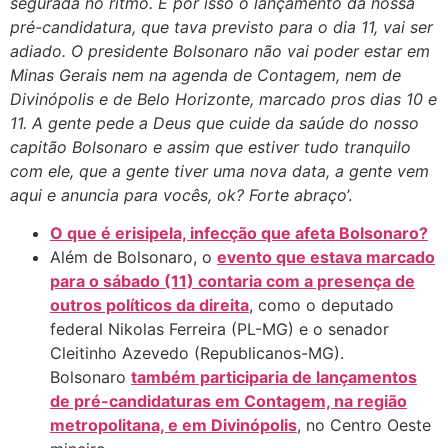
segurada no ritmo. E por isso o lançamento da nossa
pré-candidatura, que tava previsto para o dia 11, vai ser
adiado. O presidente Bolsonaro não vai poder estar em
Minas Gerais nem na agenda de Contagem, nem de
Divinópolis e de Belo Horizonte, marcado pros dias 10 e
11. A gente pede a Deus que cuide da saúde do nosso
capitão Bolsonaro e assim que estiver tudo tranquilo
com ele, que a gente tiver uma nova data, a gente vem
aqui e anuncia para vocês, ok? Forte abraço
’.
O que é erisipela, infecção que afeta Bolsonaro?
Além de Bolsonaro, o
evento que estava marcado
para o sábado (11) contaria com a presença de
outros políticos da direita
, como o deputado
federal Nikolas Ferreira (PL-MG) e o senador
Cleitinho Azevedo (Republicanos-MG).
Bolsonaro
também participaria de lançamentos
de pré-candidaturas em Contagem, na região
metropolitana, e em Divinópolis
, no Centro Oeste