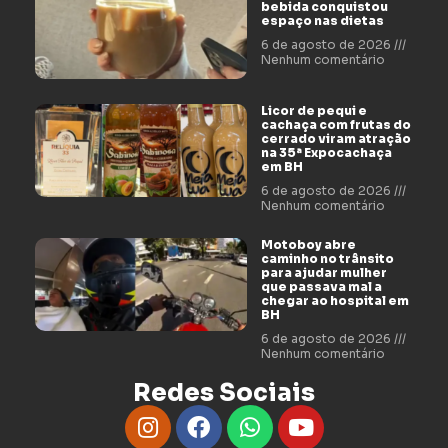
bebida conquistou
espaço nas dietas
6 de agosto de 2026
Nenhum comentário
Licor de pequi e
cachaça com frutas do
cerrado viram atração
na 35ª Expocachaça
em BH
6 de agosto de 2026
Nenhum comentário
Motoboy abre
caminho no trânsito
para ajudar mulher
que passava mal a
chegar ao hospital em
BH
6 de agosto de 2026
Nenhum comentário
Redes Sociais