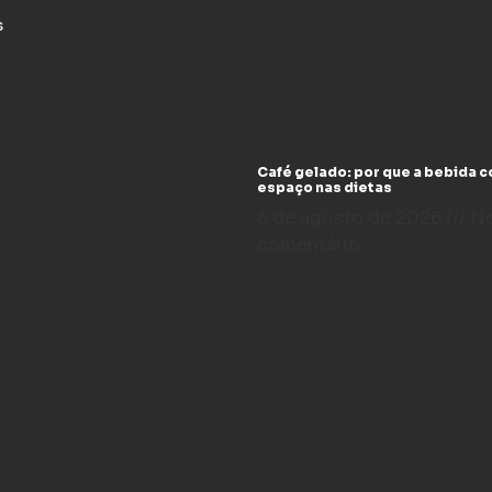
s
Café gelado: por que a bebida 
espaço nas dietas
6 de agosto de 2026
N
comentário