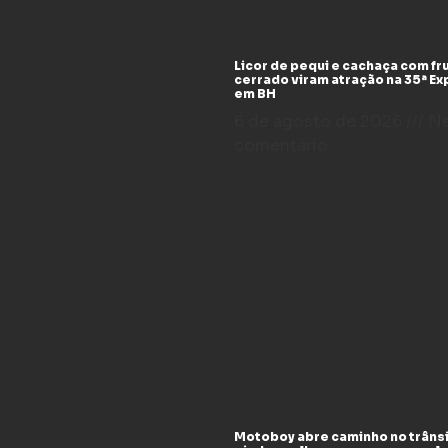
Licor de pequi e cachaça com fr
cerrado viram atração na 35ª E
em BH
6 de agosto de 2026
N
comentário
Motoboy abre caminho no trânsi