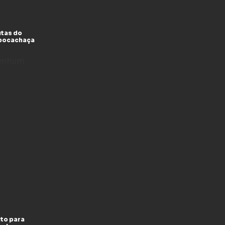
utas do
xpocachaça
enhum
to para