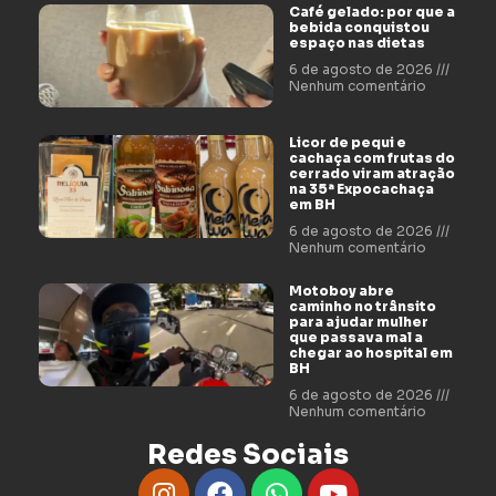
Café gelado: por que a
bebida conquistou
espaço nas dietas
6 de agosto de 2026
Nenhum comentário
Licor de pequi e
cachaça com frutas do
cerrado viram atração
na 35ª Expocachaça
em BH
6 de agosto de 2026
Nenhum comentário
Motoboy abre
caminho no trânsito
para ajudar mulher
que passava mal a
chegar ao hospital em
BH
6 de agosto de 2026
Nenhum comentário
Redes Sociais