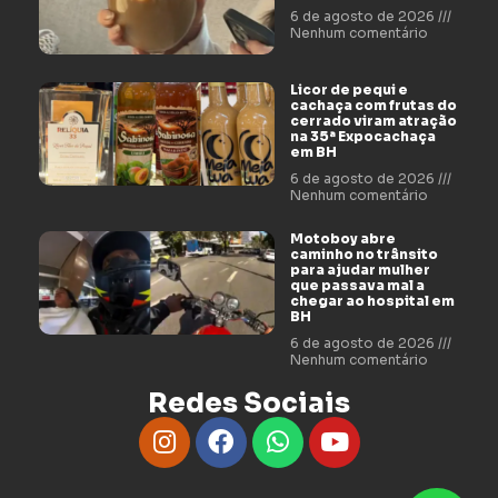
6 de agosto de 2026
Nenhum comentário
Licor de pequi e
cachaça com frutas do
cerrado viram atração
na 35ª Expocachaça
em BH
6 de agosto de 2026
Nenhum comentário
Motoboy abre
caminho no trânsito
para ajudar mulher
que passava mal a
chegar ao hospital em
BH
6 de agosto de 2026
Nenhum comentário
Redes Sociais