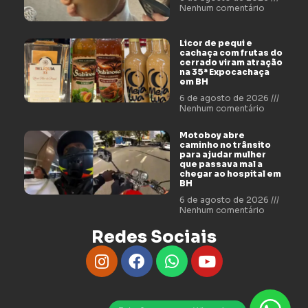
Nenhum comentário
Licor de pequi e
cachaça com frutas do
cerrado viram atração
na 35ª Expocachaça
em BH
6 de agosto de 2026
Nenhum comentário
Motoboy abre
caminho no trânsito
para ajudar mulher
que passava mal a
chegar ao hospital em
BH
6 de agosto de 2026
Nenhum comentário
Redes Sociais