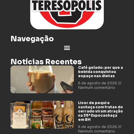
Navegação
Notícias Recentes
Café gelado: por que a
bebida conquistou
espaço nas dietas
6 de agosto de 2026
Nenhum comentário
Licor de pequi e
cachaça com frutas do
cerrado viram atração
na 35ª Expocachaça
em BH
6 de agosto de 2026
Nenhum comentário