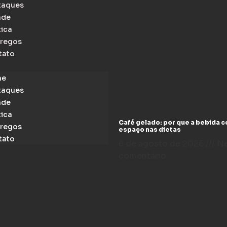
taques
ade
tica
regos
tato
me
taques
ade
tica
Café gelado: por que a bebida 
regos
espaço nas dietas
tato
6 de agosto de 2026
N
comentário