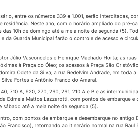
ário, entre os números 339 e 1.001, serão interditadas, c
esidência. Neste ano, com o horário ampliado do pré-carn
e das 10h de domingo até a meia noite de segunda (5). Tod
 e da Guarda Municipal farão o controle de acesso e circul
motor Júlio Vasconcelos e Henrique Machado Horta; as ruas
 próximas à Praça do Óleo; os acessos à Praça São Cristóvão
omira Odete da Silva; a rua Redelvim Andrade, em toda a 
da Silva Fortes e Antônio Franco do Amaral.
 40, 710 A, 920, 270, 260, 261, 210 A e B e as intermunici
nida Edmeia Mattos Lazzarotti, com pontos de embarque e 
e sábado até a meia noite de segunda (5).
Centro, com pontos de embarque e desembarque no antigo 
 São Francisco), retornando ao itinerário normal na rua Raul