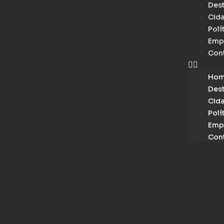
Des
Cid
Polí
Emp
Con
Ho
Des
Cid
Polí
Emp
Con