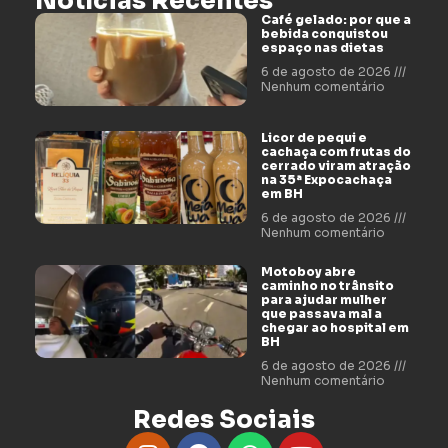
Notícias Recentes
Café gelado: por que a
bebida conquistou
espaço nas dietas
6 de agosto de 2026
Nenhum comentário
Licor de pequi e
cachaça com frutas do
cerrado viram atração
na 35ª Expocachaça
em BH
6 de agosto de 2026
Nenhum comentário
Motoboy abre
caminho no trânsito
para ajudar mulher
que passava mal a
chegar ao hospital em
BH
6 de agosto de 2026
Nenhum comentário
Redes Sociais