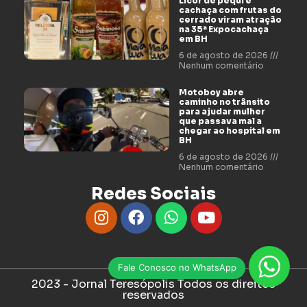
Licor de pequi e
cachaça com frutas do
cerrado viram atração
na 35ª Expocachaça
em BH
6 de agosto de 2026
Nenhum comentário
Motoboy abre
caminho no trânsito
para ajudar mulher
que passava mal a
chegar ao hospital em
BH
6 de agosto de 2026
Nenhum comentário
Redes Sociais
Fale Conosco no WhatsApp
2023 - Jornal Teresópolis Todos os direitos
reservados