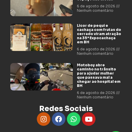
6 de agosto de 2026
Nenhum comentário
Licor de pequi e
cachaça com frutas do
cerrado viram atração
na 35ª Expocachaça
em BH
6 de agosto de 2026
Nenhum comentário
Motoboy abre
caminho no trânsito
para ajudar mulher
que passava mal a
chegar ao hospital em
BH
6 de agosto de 2026
Nenhum comentário
Redes Sociais