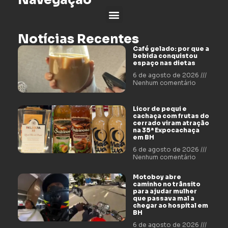
Navegação
Notícias Recentes
Café gelado: por que a
bebida conquistou
espaço nas dietas
6 de agosto de 2026
Nenhum comentário
Licor de pequi e
cachaça com frutas do
cerrado viram atração
na 35ª Expocachaça
em BH
6 de agosto de 2026
Nenhum comentário
Motoboy abre
caminho no trânsito
para ajudar mulher
que passava mal a
chegar ao hospital em
BH
6 de agosto de 2026