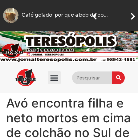
Licor
motoboy é agredido com socos e empurrões após estacionar em ponto de taxi em BH
Motoboy abre caminho no trânsito para ajudar mulher que passava mal a chegar ao hospital em BH
Avó encontra filha e
neto mortos em cima
de colchão no Sul de