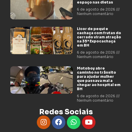
espaço nas dietas
6 de agosto de 2026
Nenhum comentário
Licor de pequi e
cachaça com frutas do
cerrado viram atração
na 35ª Expocachaça
em BH
6 de agosto de 2026
Nenhum comentário
Motoboy abre
caminho no trânsito
para ajudar mulher
que passava mal a
chegar ao hospital em
BH
6 de agosto de 2026
Nenhum comentário
Redes Sociais