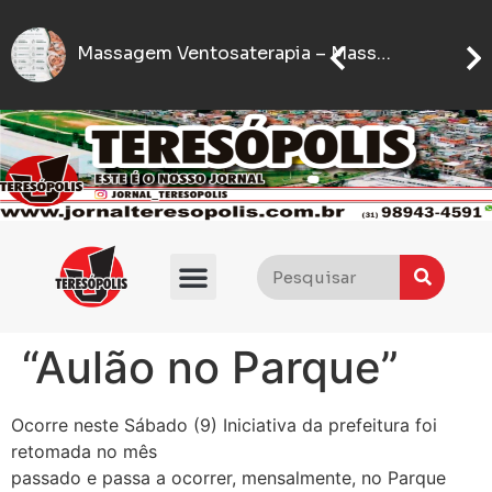
IFMG abre inscrições para processo seletivo com quase 5 mil vagas gratuitas
Massagem Ventosaterapia – Massagem Relaxante com Ventosa
Seter disponibiliza processo seletivo para 214 vagas em 28 profissões nesta quinta-feira (6)
Flávio Bolsonaro anuncia quem será seu vice nas eleições presidenciais de 2026
“Aulão no Parque”
Ocorre neste Sábado (9) Iniciativa da prefeitura foi
retomada no mês
passado e passa a ocorrer, mensalmente, no Parque