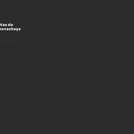
utas do
xpocachaça
enhum