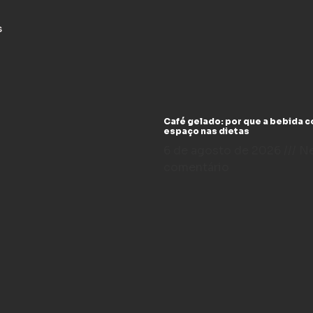
s
Café gelado: por que a bebida 
espaço nas dietas
6 de agosto de 2026
N
comentário