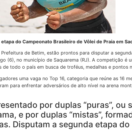
 etapa do Campeonato Brasileiro de Vôlei de Praia em S
 Prefeitura de Betim, estão prontos para disputar a segun
ingo (6), no município de Saquarema (RJ). A competição é 
 de todo o país em busca de troféus, medalhas e pontos n
adores uma vaga no Top 16, categoria que reúne as 16 me
aram para enfrentar adversários de alto nível na arena mo
resentado por duplas “puras”, ou
ama, e por duplas “mistas”, form
vas. Disputam a segunda etapa d