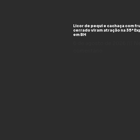
Licor de pequi e cachaça com fr
cerrado viram atração na 35ª E
em BH
6 de agosto de 2026
N
comentário