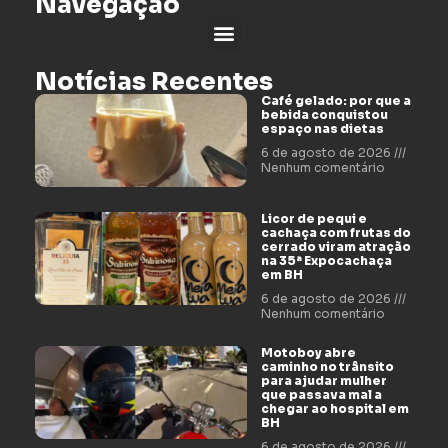
Navegação
Notícias Recentes
Café gelado: por que a
bebida conquistou
espaço nas dietas
6 de agosto de 2026
Nenhum comentário
Licor de pequi e
cachaça com frutas do
cerrado viram atração
na 35ª Expocachaça
em BH
6 de agosto de 2026
Nenhum comentário
Motoboy abre
caminho no trânsito
para ajudar mulher
que passava mal a
chegar ao hospital em
BH
6 de agosto de 2026