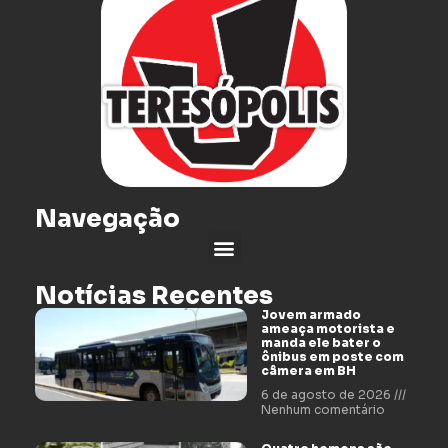
Navegação
Notícias Recentes
Jovem armado
ameaça motorista e
manda ele bater o
ônibus em poste com
câmera em BH
6 de agosto de 2026
Nenhum comentário