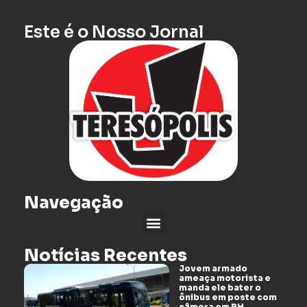
Este é o Nosso Jornal
Navegação
Notícias Recentes
Jovem armado
ameaça motorista e
manda ele bater o
ônibus em poste com
câmera em BH