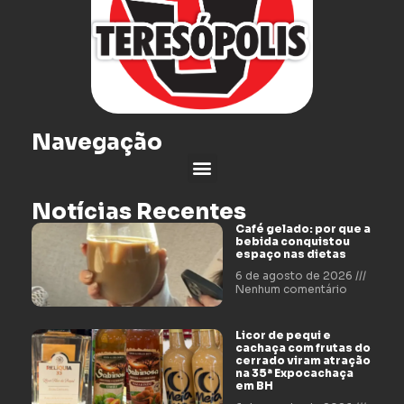
Navegação
Notícias Recentes
Café gelado: por que a
bebida conquistou
espaço nas dietas
6 de agosto de 2026
Nenhum comentário
Licor de pequi e
cachaça com frutas do
cerrado viram atração
na 35ª Expocachaça
em BH