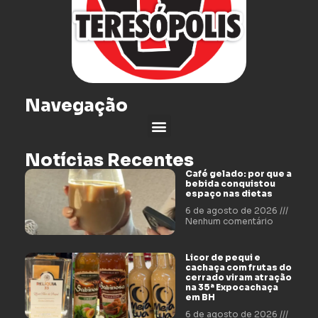
Navegação
Notícias Recentes
Café gelado: por que a
bebida conquistou
espaço nas dietas
6 de agosto de 2026
Nenhum comentário
Licor de pequi e
cachaça com frutas do
cerrado viram atração
na 35ª Expocachaça
em BH
6 de agosto de 2026