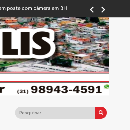
 única’
pós briga em posto de gasolina