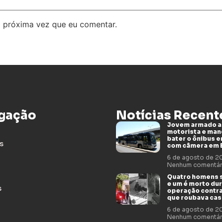
 próxima vez que eu comentar.
gação
Notícias Recent
Jovem armado 
motorista e man
bater o ônibus 
s
com câmera em 
6 de agosto de 
Nenhum comentár
Quatro homens 
e um é morto du
s
operação contr
que roubava cas
6 de agosto de 
Nenhum comentár