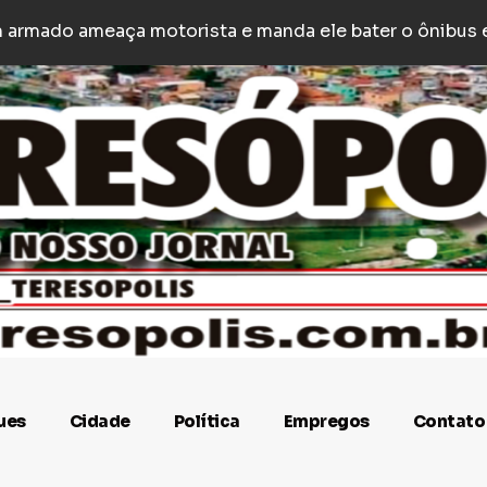
rnandez anuncia pausa na carreira para viver ‘experiência
é encontrado morto no bairro Santo Antônio, em BH, a
ues
Cidade
Política
Empregos
Contato