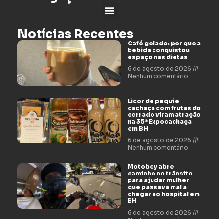
Notícias Recentes
Café gelado: por que a
bebida conquistou
espaço nas dietas
6 de agosto de 2026
Nenhum comentário
Licor de pequi e
cachaça com frutas do
cerrado viram atração
na 35ª Expocachaça
em BH
6 de agosto de 2026
Nenhum comentário
Motoboy abre
caminho no trânsito
para ajudar mulher
que passava mal a
chegar ao hospital em
BH
6 de agosto de 2026