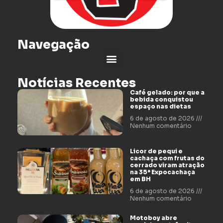
Navegação
Notícias Recentes
Café gelado: por que a
bebida conquistou
espaço nas dietas
6 de agosto de 2026
Nenhum comentário
Licor de pequi e
cachaça com frutas do
cerrado viram atração
na 35ª Expocachaça
em BH
6 de agosto de 2026
Nenhum comentário
Motoboy abre