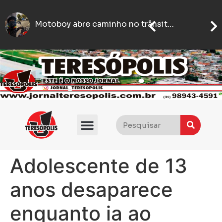
motoboy é agredido com socos e empurrões após estacionar em ponto de taxi em BH
Motoboy abre caminho no trânsito para ajudar mulher que passava mal a chegar ao hospital em BH
Adolescente de 13
anos desaparece
enquanto ia ao