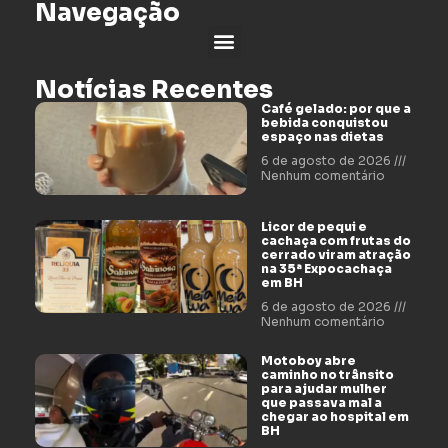
Navegação
Notícias Recentes
Café gelado: por que a
bebida conquistou
espaço nas dietas
6 de agosto de 2026
Nenhum comentário
Licor de pequi e
cachaça com frutas do
cerrado viram atração
na 35ª Expocachaça
em BH
6 de agosto de 2026
Nenhum comentário
Motoboy abre
caminho no trânsito
para ajudar mulher
que passava mal a
chegar ao hospital em
BH