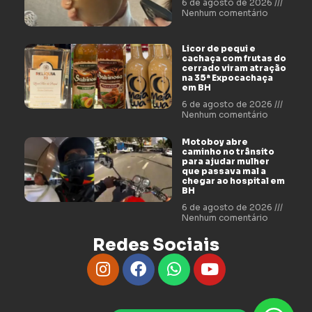
6 de agosto de 2026
Nenhum comentário
Licor de pequi e
cachaça com frutas do
cerrado viram atração
na 35ª Expocachaça
em BH
6 de agosto de 2026
Nenhum comentário
Motoboy abre
caminho no trânsito
para ajudar mulher
que passava mal a
chegar ao hospital em
BH
6 de agosto de 2026
Nenhum comentário
Redes Sociais