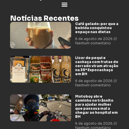
Notícias Recentes
Café gelado: por que a
bebida conquistou
espaço nas dietas
6 de agosto de 2026
Nenhum comentário
Licor de pequi e
cachaça com frutas do
cerrado viram atração
na 35ª Expocachaça
em BH
6 de agosto de 2026
Nenhum comentário
Motoboy abre
caminho no trânsito
para ajudar mulher
que passava mal a
chegar ao hospital em
BH
6 de agosto de 2026
Nenhum comentário